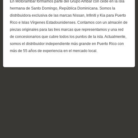
En Motorambar formamos parte del Grupo Ambar con cede en la isla
hermana de Santo Domingo, República Dominicana. Somos la
distribuidora exclusiva de las marcas Nissan, Infiniti y Kia para Puerto
Rico e Islas Vírgenes Estadounidenses. Contamos con un almacén de
piezas originales para las tres marcas que representamos y una red
de concesionarios que cubre todos los puntos de la isla. Actualmente,
somos el distribuidor independiente más grande en Puerto Rico con
más de 55 años de experiencia en el mercado local.