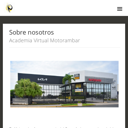
Comienzo
Sobre nosotros
Catalogo de cursos
Academia Virtual Motorambar
Sobre nosotros
Login